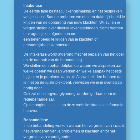
Intakefase
De eerste fase bestaat uit kennismaking en het bespreken
van je klacht. Samen proberen we om een duidelijk beeld te
krijgen van de oorsprong van jouw klachten. Wij zullen je
vragen stellen over diverse levensgebieden. Soms worden
er vragenlijsten afgenomen om
een beter beeld te krijgen van je klachten of
persoonlijkheidskenmerken.
De intakefase wordt afgerond met het bepalen van het doel
en de aanpak van de behandeling.
We stellen een behandelplan op waarin we afspreken aan
welke doelen we gaan werken en welke aanpak het beste
bij jou en je probleem aansluit. Als we het idee hebben dat
je niet op de juiste plek bent, verwijzen we je in overleg zo
nodig door.
Ook zal een zorgvraagtypering worden gedaan door de
regiebehandelaar.
Op de pagina
‘kosten’
op deze website staat alle informatie
hierover.
Behandelfase
In de behandeling werken we aan het vergroten van inzicht,
het veranderen van je problemen of klachten en/of het
vergroten van vaardigheden.