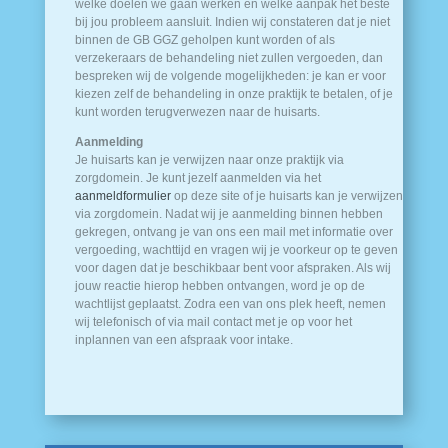
welke doelen we gaan werken en welke aanpak het beste
bij jou probleem aansluit. Indien wij constateren dat je niet
binnen de GB GGZ geholpen kunt worden of als
verzekeraars de behandeling niet zullen vergoeden, dan
bespreken wij de volgende mogelijkheden: je kan er voor
kiezen zelf de behandeling in onze praktijk te betalen, of je
kunt worden terugverwezen naar de huisarts.
Aanmelding
Je huisarts kan je verwijzen naar onze praktijk via
zorgdomein. Je kunt jezelf aanmelden via het
aanmeldformulier
op deze site of je huisarts kan je verwijzen
via zorgdomein. Nadat wij je aanmelding binnen hebben
gekregen, ontvang je van ons een mail met informatie over
vergoeding, wachttijd en vragen wij je voorkeur op te geven
voor dagen dat je beschikbaar bent voor afspraken. Als wij
jouw reactie hierop hebben ontvangen, word je op de
wachtlijst geplaatst. Zodra een van ons plek heeft, nemen
wij telefonisch of via mail contact met je op voor het
inplannen van een afspraak voor intake.